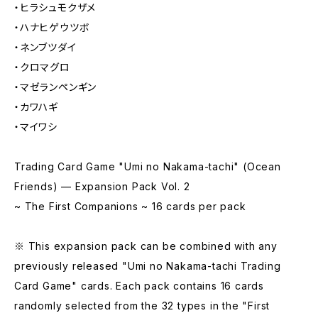
・ヒラシュモクザメ
・ハナヒゲウツボ
・ネンブツダイ
・クロマグロ
・マゼランペンギン
・カワハギ
・マイワシ
Trading Card Game "Umi no Nakama-tachi" (Ocean
Friends) — Expansion Pack Vol. 2
~ The First Companions ~ 16 cards per pack
※ This expansion pack can be combined with any
previously released "Umi no Nakama-tachi Trading
Card Game" cards. Each pack contains 16 cards
randomly selected from the 32 types in the "First