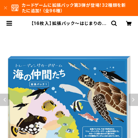
カードゲームに拡張パック第3弾が登場！32種類を新
たに追加! （全96種）
【16枚入】拡張パック～はじまりの仲
間たち～トレーディングカードゲーム
海の仲間たち /[16 Cards] Expans
ion Pack ~ The First Compani
ons ~ Trading Card Game "U
mi no Nakama-tachi" (Ocean
Friends) | 海の仲間たち