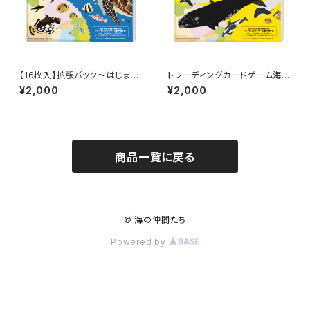
【16枚入】拡張パック～はじまり
トレーディングカードゲーム海の
の仲間たち～トレーディングカ
仲間たち 第2弾～ゆうがな仲間
¥2,000
¥2,000
ードゲーム海の仲間たち /[16 C
たち～拡張パック【16枚入】
ards] Expansion Pack ~ Th
e First Companions ~ Trad
ing Card Game "Umi no Na
kama-tachi" (Ocean Friend
s)
商品一覧に戻る
© 海の仲間たち
Powered by