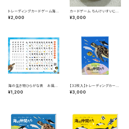
トレーディングカードゲーム海の
カードゲーム ちんけいすいじゃ
仲間たち 第3弾～クールな仲間
く/Chinkei Suijaku" Card Ga
¥2,000
¥3,000
たち～拡張パック【16枚入】/Tra
me A memory / concentrati
ding Card Game "Umi no N
on-style card game
akama-tachi" (Ocean Frien
ds) Vol. 3 ~ Cool Compani
ons ~ Expansion Pack [16
Cards]
海の生き物ひらがな表 お風呂
【32枚入】トレーディングカード
ポスター-海の仲間たち Sea Cr
ゲーム海の仲間たちー構築済デ
¥1,200
¥3,000
eatures Hiragana Chart —
ッキ～はじまりの仲間たち～Tra
Bath Poster | Umi no Naka
ding Card Game "Umi no N
ma-tachi (Ocean Friends)
akama-tachi" — Preconstr
ucted Deck: The First Com
panions [32 Cards]