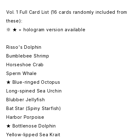
Vol. 1 Full Card List (16 cards randomly included from
these):
※ ★ = hologram version available
Risso's Dolphin
Bumblebee Shrimp
Horseshoe Crab
Sperm Whale
★ Blue-ringed Octopus
Long-spined Sea Urchin
Blubber Jellyfish
Bat Star (Spiny Starfish)
Harbor Porpoise
★ Bottlenose Dolphin
Yellow-lipped Sea Krait