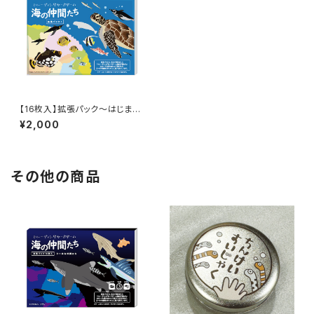
【16枚入】拡張パック～はじまり
の仲間たち～トレーディングカ
¥2,000
ードゲーム海の仲間たち /[16 C
ards] Expansion Pack ~ Th
e First Companions ~ Trad
ing Card Game "Umi no Na
kama-tachi" (Ocean Friend
その他の商品
s)