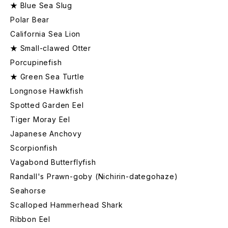
★ Blue Sea Slug
Polar Bear
California Sea Lion
★ Small-clawed Otter
Porcupinefish
★ Green Sea Turtle
Longnose Hawkfish
Spotted Garden Eel
Tiger Moray Eel
Japanese Anchovy
Scorpionfish
Vagabond Butterflyfish
Randall's Prawn-goby (Nichirin-dategohaze)
Seahorse
Scalloped Hammerhead Shark
Ribbon Eel