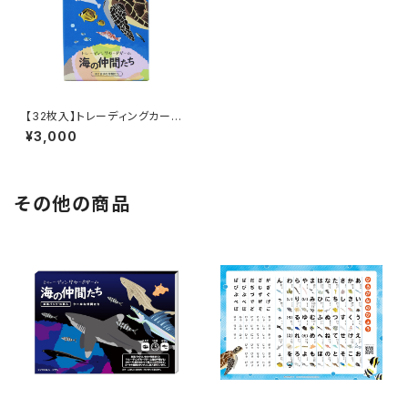
【32枚入】トレーディングカード
ゲーム海の仲間たちー構築済デ
¥3,000
ッキ～はじまりの仲間たち～Tra
ding Card Game "Umi no N
akama-tachi" — Preconstr
ucted Deck: The First Com
panions [32 Cards]
その他の商品