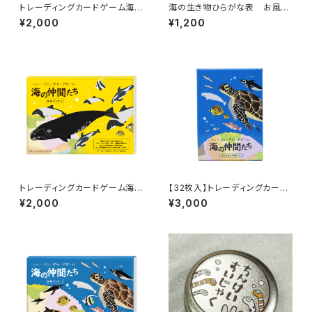
トレーディングカードゲーム海の
海の生き物ひらがな表 お風呂
仲間たち 第3弾～クールな仲間
ポスター-海の仲間たち Sea Cr
¥2,000
¥1,200
たち～拡張パック【16枚入】/Tra
eatures Hiragana Chart —
ding Card Game "Umi no N
Bath Poster | Umi no Naka
akama-tachi" (Ocean Frien
ma-tachi (Ocean Friends)
ds) Vol. 3 ~ Cool Compani
ons ~ Expansion Pack [16
Cards]
トレーディングカードゲーム海の
【32枚入】トレーディングカード
仲間たち 第2弾～ゆうがな仲間
ゲーム海の仲間たちー構築済デ
¥2,000
¥3,000
たち～拡張パック【16枚入】
ッキ～はじまりの仲間たち～Tra
ding Card Game "Umi no N
akama-tachi" — Preconstr
ucted Deck: The First Com
panions [32 Cards]