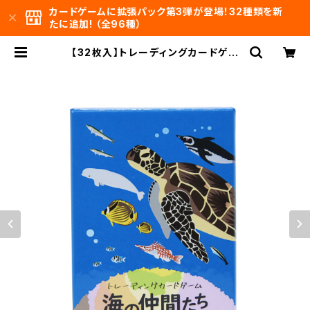
カードゲームに拡張パック第3弾が登場！32種類を新
たに追加! （全96種）
【32枚入】トレーディングカードゲー
ム海の仲間たちー構築済デッキ～はじ
まりの仲間たち～Trading Card Ga
me "Umi no Nakama-tachi" —
Preconstructed Deck: The Fir
st Companions [32 Cards] | 海
の仲間たち