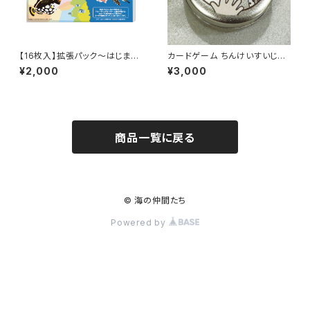
【16枚入】拡張パック～はじまり
カードゲーム ちんけいすいじゃ
の仲間たち～トレーディングカ
く/Chinkei Suijaku" Card Ga
¥2,000
¥3,000
ードゲーム海の仲間たち /[16 C
me A memory / concentrati
ards] Expansion Pack ~ Th
on-style card game
e First Companions ~ Trad
ing Card Game "Umi no Na
kama-tachi" (Ocean Friend
s)
商品一覧に戻る
© 海の仲間たち
Powered by