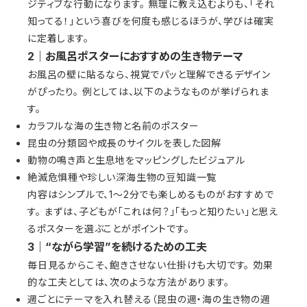
ジティブな行動になります。 無理に教え込むよりも、「それ
知ってる！」という喜びを何度も感じるほうが、学びは確実
に定着します。
2｜お風呂ポスターにおすすめの生き物テーマ
お風呂の壁に貼るなら、視覚でパッと理解できるデザイン
がぴったり。 例としては、以下のようなものが挙げられま
す。
カラフルな海の生き物と名前のポスター
昆虫の分類図や成長のサイクルを表した図解
動物の鳴き声と生息地をマッピングしたビジュアル
絶滅危惧種や珍しい深海生物の豆知識一覧
内容はシンプルで、1〜2分でも楽しめるものがおすすめで
す。 まずは、子どもが「これは何？」「もっと知りたい」と思え
るポスターを選ぶことがポイントです。
3｜“ながら学習”を続けるための工夫
毎日見るからこそ、飽きさせない仕掛けも大切です。 効果
的な工夫としては、次のような方法があります。
週ごとにテーマを入れ替える（昆虫の週・海の生き物の週