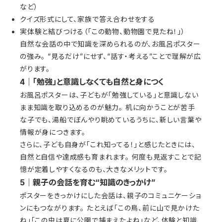
など）
クイズ形式にして、家族で答え合わせをする
実体験と結びつける（「この動物、動物園で見たね！」）
自然な会話の中で知識を深められるのが、お風呂ポスター
の強み。 “見るだけ”にせず、“話す・考える”ことで理解が広
がります。
4｜「勉強」と意識しなくても自然と身につく
お風呂ポスターは、子どもが「勉強している」と意識しない
まま知識を取り込めるのが魅力。 机に向かうことが苦手
な子でも、湯船でぼんやり眺めているうちに、新しい言葉や
情報が身につきます。
さらに、子ども自身が「これ知ってる！」と感じたときには、
自然と自信や達成感も育まれます。 何度も見返すことで記
憶が定着しやすくなるのも、大きなメリットです。
5｜親子の会話を育む“知識のきっかけ”
ポスターをきっかけにした会話は、親子のコミュニケーショ
ンにもつながります。 たとえば「この鳥、前に山で見かけた
ね」「この虫は夏に公園で捕まえたよね」など、体験と知識