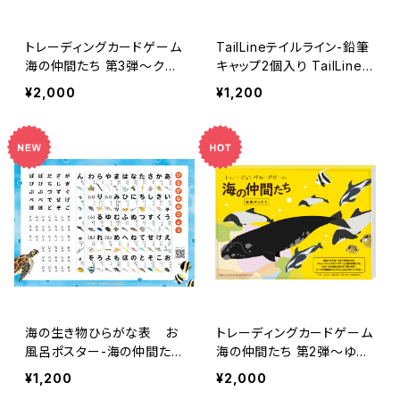
トレーディングカードゲーム
TailLineテイルライン-鉛筆
海の仲間たち 第3弾～クー
キャップ2個入り TailLine
ルな仲間たち～拡張パック
— Pencil Caps (Set of
¥2,000
¥1,200
【16枚入】/Trading Card
2)
Game "Umi no Nakama-t
achi" (Ocean Friends) V
ol. 3 ~ Cool Companion
s ~ Expansion Pack [16
Cards]
海の生き物ひらがな表 お
トレーディングカードゲーム
風呂ポスター-海の仲間たち
海の仲間たち 第2弾～ゆう
Sea Creatures Hiragana
がな仲間たち～拡張パック
¥1,200
¥2,000
Chart — Bath Poster | U
【16枚入】