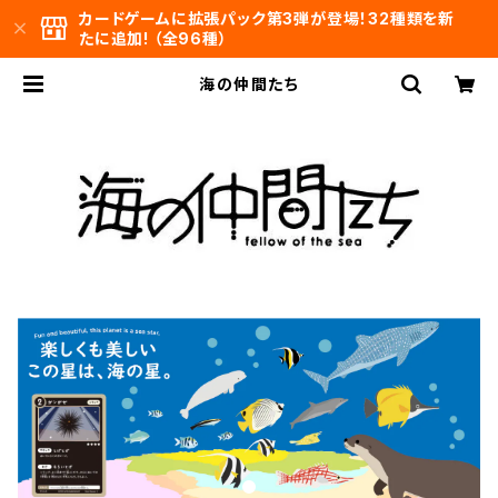
カードゲームに拡張パック第3弾が登場！32種類を新
たに追加! （全96種）
海の仲間たち