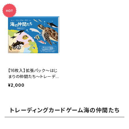
mi no Nakama-tachi (Oc
ean Friends)
【16枚入】拡張パック～はじ
まりの仲間たち～トレーディ
ングカードゲーム海の仲間
¥2,000
たち /[16 Cards] Expansi
on Pack ~ The First Co
mpanions ~ Trading Car
d Game "Umi no Nakam
トレーディングカードゲーム海の仲間たち
a-tachi" (Ocean Friend
s)