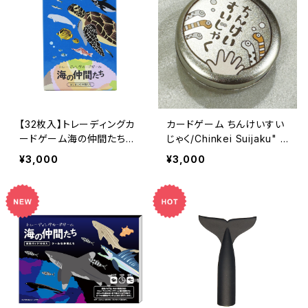
【32枚入】トレーディングカ
カードゲーム ちんけいすい
ードゲーム海の仲間たちー
じゃく/Chinkei Suijaku" C
構築済デッキ～はじまりの
ard Game A memory / c
¥3,000
¥3,000
仲間たち～Trading Card
oncentration-style card
Game "Umi no Nakama-t
game
achi" — Preconstructed
Deck: The First Compan
ions [32 Cards]